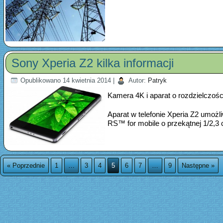
Sony Xperia Z2 kilka informacji
Opublikowano
14 kwietnia 2014
|
Autor:
Patryk
Kamera 4K i aparat o rozdzielczoś
Aparat w telefonie Xperia Z2 umożl
RS™ for mobile o przekątnej 1/2,3
« Poprzednie
1
…
3
4
5
6
7
…
9
Następne »