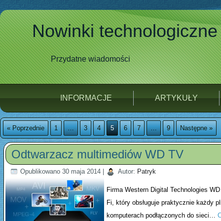
Nowinki technologiczne
Przydatne wiadomości
INFORMACJE
ARTYKUŁY
« Poprzednie
1
…
3
4
5
6
7
…
9
Następne »
Odtwarzacz multimediów WD TV
Opublikowano
30 maja 2014
|
Autor:
Patryk
Firma Western Digital Technologies WD 
Fi, który obsługuje praktycznie każdy 
komputerach podłączonych do sieci…
C