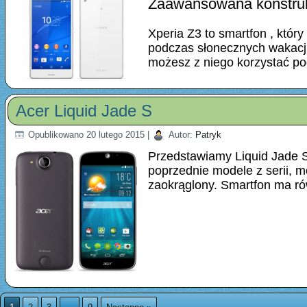
Zaawansowana konstruk
Xperia Z3 to smartfon , któ
podczas słonecznych wakacji
możesz z niego korzystać 
Acer Liquid Jade S
Opublikowano
20 lutego 2015
|
Autor:
Patryk
Przedstawiamy Liquid Jade S,
poprzednie modele z serii, mo
zaokrąglony. Smartfon ma r