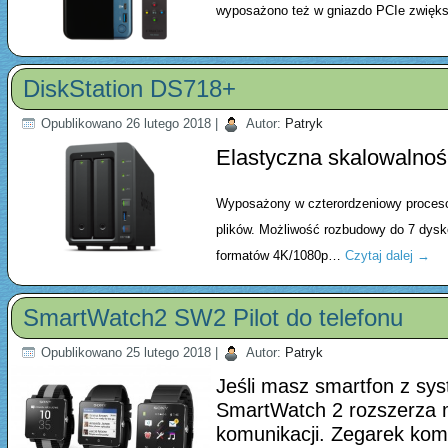
wyposażono też w gniazdo PCIe zwięk
DiskStation DS718+
Opublikowano
26 lutego 2018
|
Autor:
Patryk
Elastyczna skalowalnoś
Wyposażony w czterordzeniowy proceso
plików. Możliwość rozbudowy do 7 dys
formatów 4K/1080p…
Czytaj dalej
→
SmartWatch2 SW2 Pilot do telefonu
Opublikowano
25 lutego 2018
|
Autor:
Patryk
Jeśli masz smartfon z sys
SmartWatch 2 rozszerza m
komunikacji. Zegarek kom