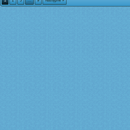
1
2
3
…
9
Następne »