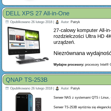
DELL XPS 27 All-in-One
Opublikowano
26 lutego 2018
|
Autor:
Patryk
27-calowy komputer All-i
rozdzielczości Ultra HD 4
urządzeń.
Niezrównana wydajność 
Wydajne procesory:
procesory Intel® 
QNAP TS-253B
Opublikowano
26 lutego 2018
|
Autor:
Patryk
Serwer NAS z systemami QTS i Linux, 
Serwer TS-253B wyróżnia się eleganck