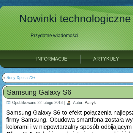
Nowinki technologiczne
Przydatne wiadomości
INFORMACJE
ARTYKUŁY
«
Sony Xperia Z3+
Samsung Galaxy S6
Opublikowano
22 lutego 2018
|
Autor:
Patryk
Samsung Galaxy S6 to efekt połączenia najleps
firmy Samsung. Obudowa smartfona została wyk
kolorami i w niepowtarzalny sposób odbijający