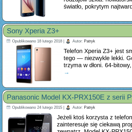
światło, pokrytym najtwa
Sony Xperia Z3+
Opublikowano
18 lutego 2018
|
Autor:
Patryk
Telefon Xperia Z3+ jest s
tego — niezwykle lekki. G
trzyma w dłoni. 64-bit
→
Panasonic Model KX-PRX150E z serii 
Opublikowano
24 lutego 2015
|
Autor:
Patryk
Jeżeli ktoś korzysta z telefo
zainteresuje się ciekawą pr
zewnątrz. Model KX-PRX150 