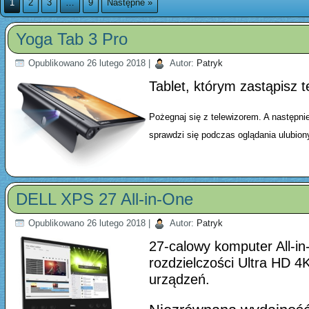
1
2
3
…
9
Następne »
Yoga Tab 3 Pro
Opublikowano
26 lutego 2018
|
Autor:
Patryk
Tablet, którym zastąpisz t
Pożegnaj się z telewizorem. A następni
sprawdzi się podczas oglądania ulubio
DELL XPS 27 All-in-One
Opublikowano
26 lutego 2018
|
Autor:
Patryk
27-calowy komputer All-i
rozdzielczości Ultra HD 4
urządzeń.