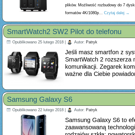
plików. Możliwość rozbudowy do 7 dys
formatów 4K/1080p…
Czytaj dalej
→
SmartWatch2 SW2 Pilot do telefonu
Opublikowano
25 lutego 2018
|
Autor:
Patryk
Jeśli masz smartfon z sys
SmartWatch 2 rozszerza m
komunikacji. Zegarek kom
ważne dla Ciebie powiad
Samsung Galaxy S6
Opublikowano
22 lutego 2018
|
Autor:
Patryk
Samsung Galaxy S6 to efe
zaawansowaną technologi
rodzajów szkła: nowatorsk