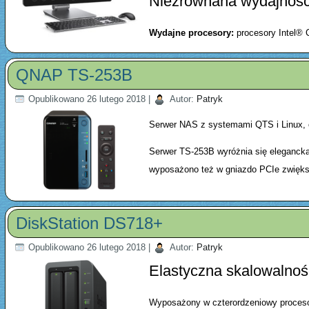
Niezrównana wydajność 
Wydajne procesory:
procesory Intel® 
QNAP TS-253B
Opublikowano
26 lutego 2018
|
Autor:
Patryk
Serwer NAS z systemami QTS i Linux, 
Serwer TS-253B wyróżnia się eleganck
wyposażono też w gniazdo PCIe zwięk
DiskStation DS718+
Opublikowano
26 lutego 2018
|
Autor:
Patryk
Elastyczna skalowalnoś
Wyposażony w czterordzeniowy proceso