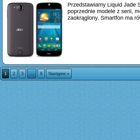
Przedstawiamy Liquid Jade S,
poprzednie modele z serii, mo
zaokrąglony. Smartfon ma r
1
2
3
…
9
Następne »