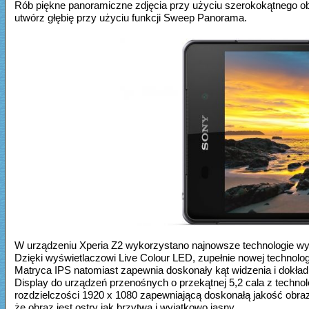
Rób piękne panoramiczne zdjęcia przy użyciu szerokokątnego obi
utwórz głębię przy użyciu funkcji Sweep Panorama.
W urządzeniu Xperia Z2 wykorzystano najnowsze technologie wy
Dzięki wyświetlaczowi Live Colour LED, zupełnie nowej technolog
Matryca IPS natomiast zapewnia doskonały kąt widzenia i dok
Display do urządzeń przenośnych o przekątnej 5,2 cala z techno
rozdzielczości 1920 x 1080 zapewniającą doskonałą jakość obra
że obraz jest ostry jak brzytwa i wyjątkowo jasny.