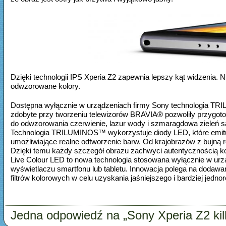
Dzięki technologii IPS Xperia Z2 zapewnia lepszy kąt widzenia. Ni
odwzorowane kolory.
Dostępna wyłącznie w urządzeniach firmy Sony technologia TR
zdobyte przy tworzeniu telewizorów BRAVIA® pozwoliły przygotow
do odwzorowania czerwienie, lazur wody i szmaragdowa zieleń s
Technologia TRILUMINOS™ wykorzystuje diody LED, które emitują c
umożliwiające realne odtworzenie barw. Od krajobrazów z bujną r
Dzięki temu każdy szczegół obrazu zachwyci autentycznością kolo
Live Colour LED to nowa technologia stosowana wyłącznie w urzą
wyświetlaczu smartfonu lub tabletu. Innowacja polega na dodawa
filtrów kolorowych w celu uzyskania jaśniejszego i bardziej jed
Jedna odpowiedź na „Sony Xperia Z2 kilk