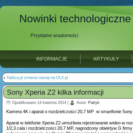
Nowinki technologiczne
Przydatne wiadomości
INFORMACJE
ARTYKUŁY
«
Tablica.pl zmienia nazwę na OLX.pl
Sony Xperia Z2 kilka informacji
Opublikowano
14 kwietnia 2014
|
Autor:
Patryk
Kamera 4K i aparat o rozdzielczości 20,7 MP w smartfonie Sony
Aparat w telefonie Xperia Z2 umożliwia rejestrowanie wideo w r
1/2,3 cala i rozdzielczości 20,7 MP, nagrodzony obiektyw G fir