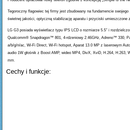
Tegoroczny flagowiec tej firmy jest zbudowany na fundamencie swojego 
świetnej jakości, optyczną stabilizację aparatu i przyciski umieszczon
LG G3 posiada wyświetlacz typu IPS LCD o rozmiarze 5.5″ i rozdzielczoś
Qualcomm® Snapdragon™ 801, 4-rdzeniowy 2.46GHz, Adreno™ 330, Pa
a/b/g/n/ac, Wi-Fi Direct, Wi-Fi hotspot, Aparat 13.0 MP z laserowym Au
audio 1W głośnik z Boost AMP, wideo MP4, DivX, XviD, H.264, H.263, WM
mm.
Cechy i funkcje: