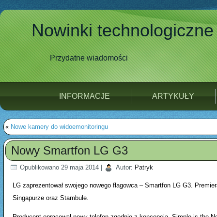
Nowinki technologiczne
Przydatne wiadomości
INFORMACJE
ARTYKUŁY
«
Nowe kamery do widoemonitoringu
Nowy Smartfon LG G3
Opublikowano
29 maja 2014
|
Autor:
Patryk
LG zaprezentował swojego nowego flagowca – Smartfon LG G3. Premiera
Singapurze oraz Stambule.
Producent opracował nowy telefon zgodnie z koncepcją „Simple is the New