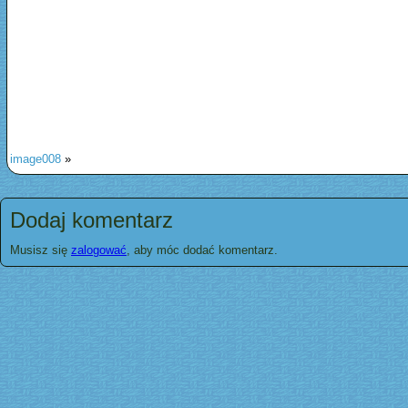
image008
»
Dodaj komentarz
Musisz się
zalogować
, aby móc dodać komentarz.