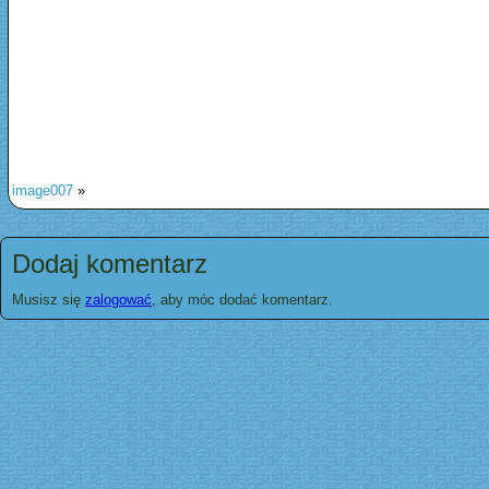
image007
»
Dodaj komentarz
Musisz się
zalogować
, aby móc dodać komentarz.