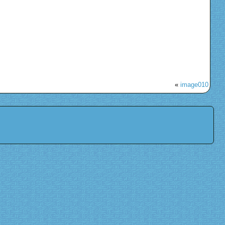
«
image010