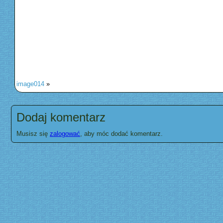
image014
»
Dodaj komentarz
Musisz się
zalogować
, aby móc dodać komentarz.