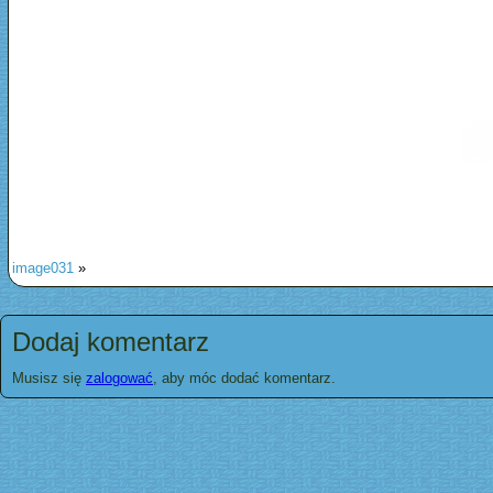
image031
»
Dodaj komentarz
Musisz się
zalogować
, aby móc dodać komentarz.