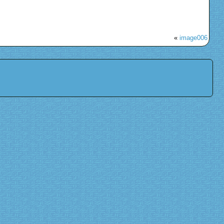
«
image006