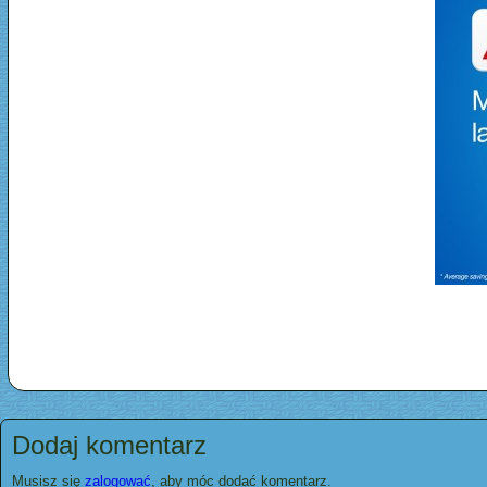
Dodaj komentarz
Musisz się
zalogować
, aby móc dodać komentarz.