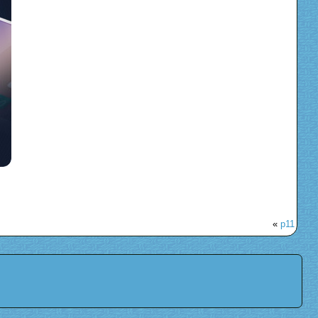
«
p11