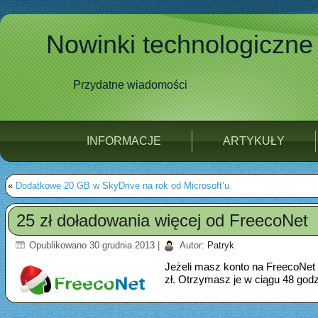
Nowinki technologiczne
Przydatne wiadomości
INFORMACJE
ARTYKUŁY
«
Dodatkowe 20 GB w SkyDrive na rok od Microsoft’u
25 zł doładowania więcej od FreecoNet
Opublikowano
30 grudnia 2013
|
Autor:
Patryk
Jeżeli masz konto na FreecoNet 
zł. Otrzymasz je w ciągu 48 godz