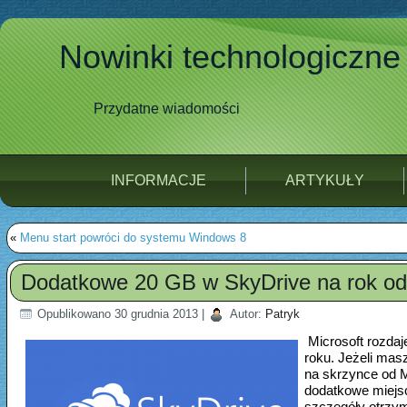
Nowinki technologiczne
Przydatne wiadomości
INFORMACJE
ARTYKUŁY
«
Menu start powróci do systemu Windows 8
Dodatkowe 20 GB w SkyDrive na rok od 
Opublikowano
30 grudnia 2013
|
Autor:
Patryk
Microsoft rozdaj
roku. Jeżeli mas
na skrzynce od M
dodatkowe miejsc
szczegóły otrzy