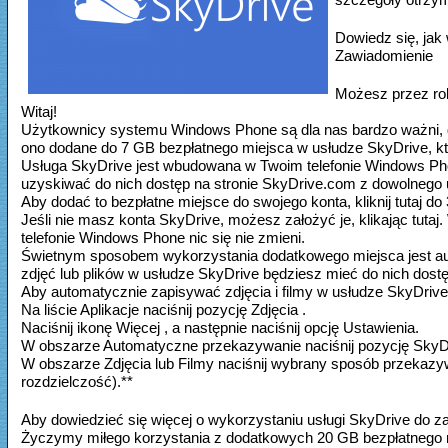
Dowiedz się, jak
Zawiadomienie
Możesz przez ro
Witaj!
Użytkownicy systemu Windows Phone są dla nas bardzo ważni, d
ono dodane do 7 GB bezpłatnego miejsca w usłudze SkyDrive, kt
Usługa SkyDrive jest wbudowana w Twoim telefonie Windows Phone. 
uzyskiwać do nich dostęp na stronie SkyDrive.com z dowolnego ur
Aby dodać to bezpłatne miejsce do swojego konta, kliknij tutaj do
Jeśli nie masz konta SkyDrive, możesz założyć je, klikając tuta
telefonie Windows Phone nic się nie zmieni.
Świetnym sposobem wykorzystania dodatkowego miejsca jest aut
zdjęć lub plików w usłudze SkyDrive będziesz mieć do nich dostę
Aby automatycznie zapisywać zdjęcia i filmy w usłudze SkyDrive
Na liście Aplikacje naciśnij pozycję Zdjęcia .
Naciśnij ikonę Więcej , a następnie naciśnij opcję Ustawienia.
W obszarze Automatyczne przekazywanie naciśnij pozycję SkyD
W obszarze Zdjęcia lub Filmy naciśnij wybrany sposób przekazyw
rozdzielczość).**
Aby dowiedzieć się więcej o wykorzystaniu usługi SkyDrive do zapi
Życzymy miłego korzystania z dodatkowych 20 GB bezpłatnego 