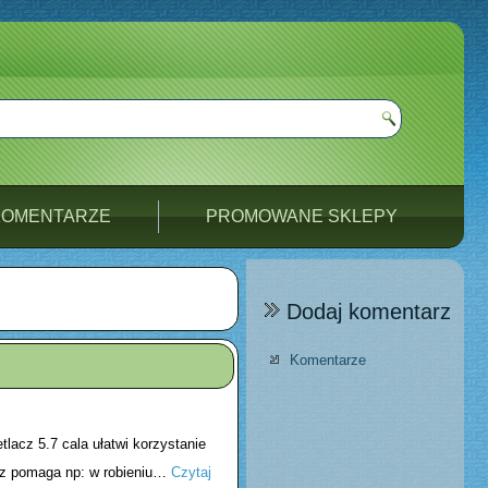
KOMENTARZE
PROMOWANE SKLEPY
Dodaj komentarz
Komentarze
lacz 5.7 cala ułatwi korzystanie
acz pomaga np: w robieniu…
Czytaj