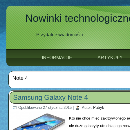
Nowinki technologiczn
Przydatne wiadomości
INFORMACJE
ARTYKUŁY
Note 4
Samsung Galaxy Note 4
Opublikowano
27 stycznia 2015
|
Autor:
Patryk
Kto nie chce mieć zakrzywionego ek
ale duże gabaryty utrudnią jego n