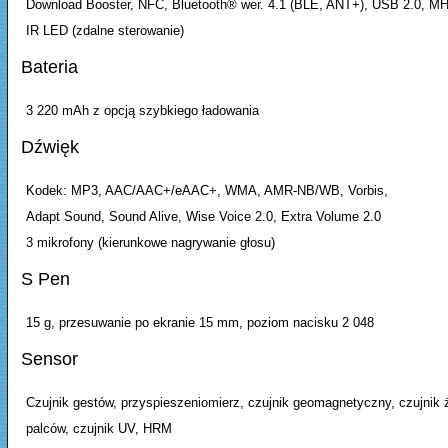
Download Booster, NFC, Bluetooth® wer. 4.1 (BLE, ANT+), USB 2.0, MH
IR LED (zdalne sterowanie)
Bateria
3 220 mAh z opcją szybkiego ładowania
Dźwięk
Kodek: MP3, AAC/AAC+/eAAC+, WMA, AMR-NB/WB, Vorbis,
Adapt Sound, Sound Alive, Wise Voice 2.0, Extra Volume 2.0
3 mikrofony (kierunkowe nagrywanie głosu)
S Pen
15 g, przesuwanie po ekranie 15 mm, poziom nacisku 2 048
Sensor
Czujnik gestów, przyspieszeniomierz, czujnik geomagnetyczny, czujnik ż
palców, czujnik UV, HRM