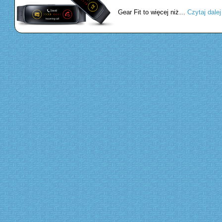
Gear Fit to więcej niż…
Czytaj dale