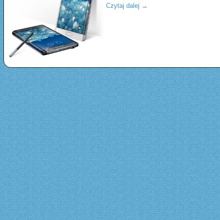
Czytaj dalej
→