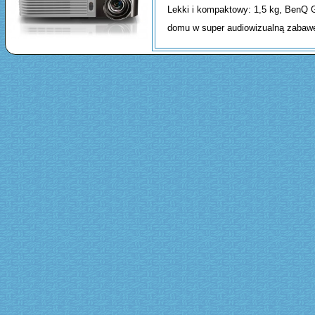
Lekki i kompaktowy: 1,5 kg, BenQ G
domu w super audiowizualną zaba