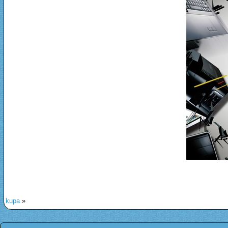
kupa
»