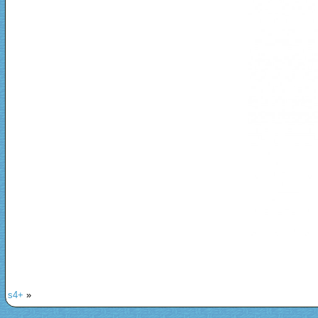
s4+
»