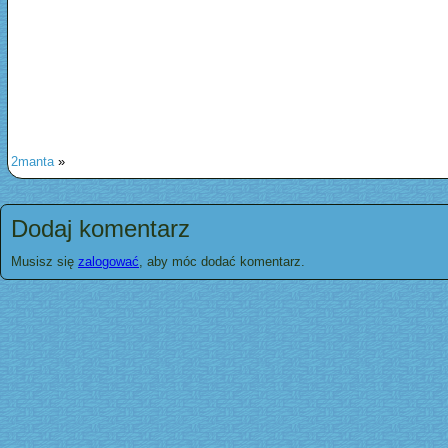
2manta
»
Dodaj komentarz
Musisz się
zalogować
, aby móc dodać komentarz.