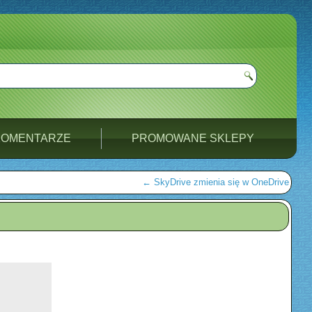
KOMENTARZE
PROMOWANE SKLEPY
←
SkyDrive zmienia się w OneDrive