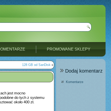
KOMENTARZE
PROMOWANE SKLEPY
128 GB od SanDisk
»
Dodaj komentarz
Komentarze
kach jest mocno
 podobne do tych z systemu
sztować około 400 zł.