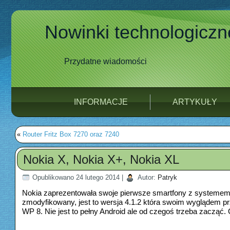
Nowinki technologiczn
Przydatne wiadomości
INFORMACJE
ARTYKUŁY
«
Router Fritz Box 7270 oraz 7240
Nokia X, Nokia X+, Nokia XL
Opublikowano
24 lutego 2014
|
Autor:
Patryk
Nokia zaprezentowała swoje pierwsze smartfony z systemem 
zmodyfikowany, jest to wersja 4.1.2 która swoim wyglądem
WP 8. Nie jest to pełny Android ale od czegoś trzeba zaczą