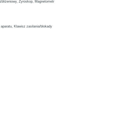
k zbliżeniowy, Żyroskop, Magnetometr
 aparatu, Klawisz zasilania/blokady