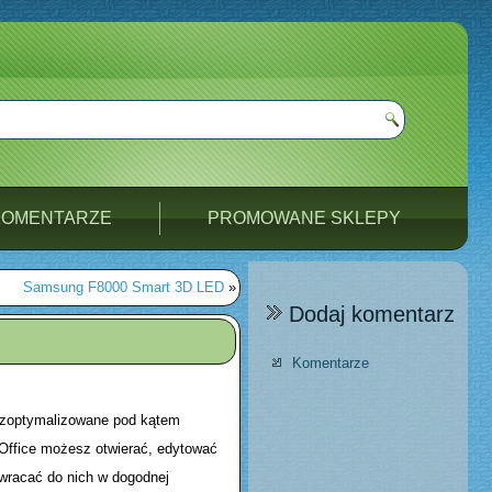
KOMENTARZE
PROMOWANE SKLEPY
Samsung F8000 Smart 3D LED
»
Dodaj komentarz
Komentarze
e zoptymalizowane pod kątem
Office możesz otwierać, edytować
wracać do nich w dogodnej