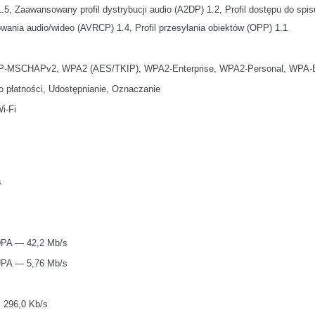
.5, Zaawansowany profil dystrybucji audio (A2DP) 1.2, Profil dostępu do spis
owania audio/wideo (AVRCP) 1.4, Profil przesyłania obiektów (OPP) 1.1
-MSCHAPv2, WPA2 (AES/TKIP), WPA2-Enterprise, WPA2-Personal, WPA-En
 płatności, Udostępnianie, Oznaczanie
i-Fi
s
PA — 42,2 Mb/s
PA — 5,76 Mb/s
296,0 Kb/s