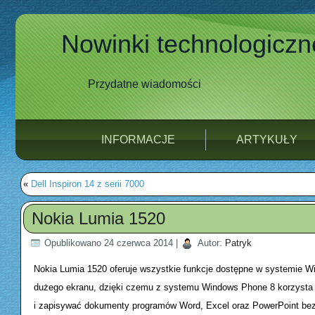
Nowinki technologiczn
Przydatne wiadomości
INFORMACJE
ARTYKUŁY
«
Dell Inspiron 14 z serii 7000
Nokia Lumia 1520
Opublikowano
24 czerwca 2014
|
Autor:
Patryk
Nokia Lumia 1520 oferuje wszystkie funkcje dostępne w systemie W
dużego ekranu, dzięki czemu z systemu Windows Phone 8 korzysta s
i zapisywać dokumenty programów Word, Excel oraz PowerPoint bez