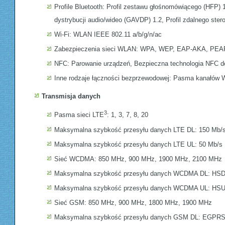
Profile Bluetooth: Profil zestawu głośnomówiącego (HFP) 1
dystrybucji audio/wideo (GAVDP) 1.2, Profil zdalnego ster
Wi-Fi: WLAN IEEE 802.11 a/b/g/n/ac
Zabezpieczenia sieci WLAN: WPA, WEP, EAP-AKA, PEAP
NFC: Parowanie urządzeń, Bezpieczna technologia NFC do
Inne rodzaje łączności bezprzewodowej: Pasma kanałów W
Transmisja danych
3
Pasma sieci LTE
: 1, 3, 7, 8, 20
Maksymalna szybkość przesyłu danych LTE DL: 150 Mb/
Maksymalna szybkość przesyłu danych LTE UL: 50 Mb/s
Sieć WCDMA: 850 MHz, 900 MHz, 1900 MHz, 2100 MHz
Maksymalna szybkość przesyłu danych WCDMA DL: HSD
Maksymalna szybkość przesyłu danych WCDMA UL: HSU
Sieć GSM: 850 MHz, 900 MHz, 1800 MHz, 1900 MHz
Maksymalna szybkość przesyłu danych GSM DL: EGPRS 