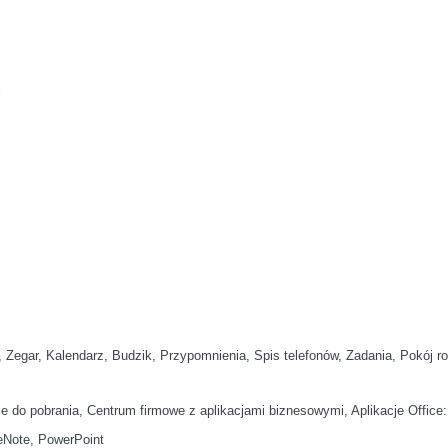
i
, Zegar, Kalendarz, Budzik, Przypomnienia, Spis telefonów, Zadania, Pokój r
ie do pobrania, Centrum firmowe z aplikacjami biznesowymi, Aplikacje Offic
eNote, PowerPoint