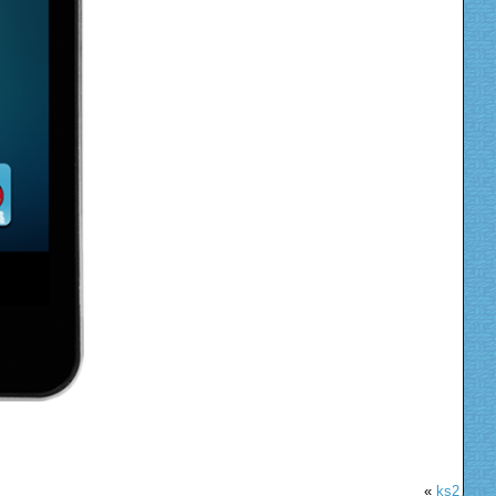
«
ks2