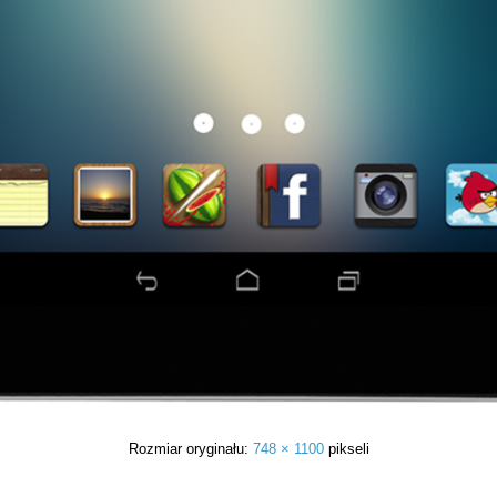
Rozmiar oryginału:
748 × 1100
pikseli