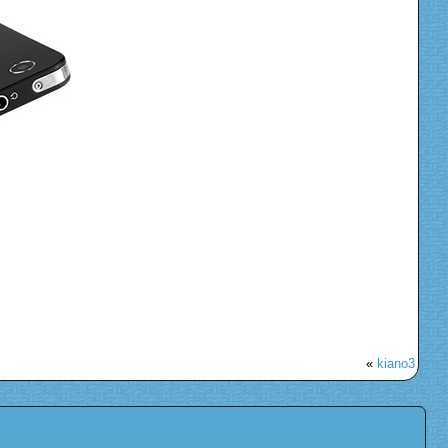
«
kiano3