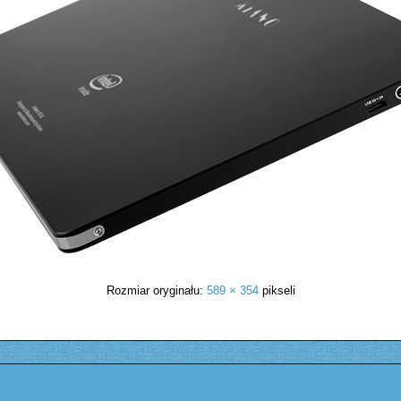
Rozmiar oryginału:
589 × 354
pikseli