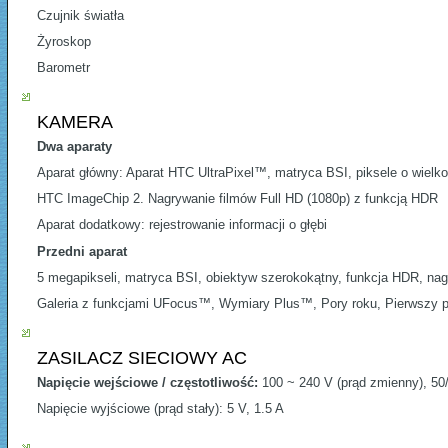
Czujnik światła
Żyroskop
Barometr
KAMERA
Dwa aparaty
Aparat główny: Aparat HTC UltraPixel™, matryca BSI, piksele o wielko
HTC ImageChip 2. Nagrywanie filmów Full HD (1080p) z funkcją HDR
Aparat dodatkowy: rejestrowanie informacji o głębi
Przedni aparat
5 megapikseli, matryca BSI, obiektyw szerokokątny, funkcja HDR, nag
Galeria z funkcjami UFocus™, Wymiary Plus™, Pory roku, Pierwszy 
ZASILACZ SIECIOWY AC
Napięcie wejściowe / częstotliwość:
100 ~ 240 V (prąd zmienny), 50
Napięcie wyjściowe (prąd stały): 5 V, 1.5 A