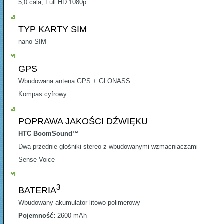
5,0 cala, Full HD 1080p
TYP KARTY SIM
nano SIM
GPS
Wbudowana antena GPS + GLONASS
Kompas cyfrowy
POPRAWA JAKOŚCI DŹWIĘKU
HTC BoomSound™
Dwa przednie głośniki stereo z wbudowanymi wzmacniaczami
Sense Voice
3
BATERIA
Wbudowany akumulator litowo-polimerowy
Pojemność:
2600 mAh