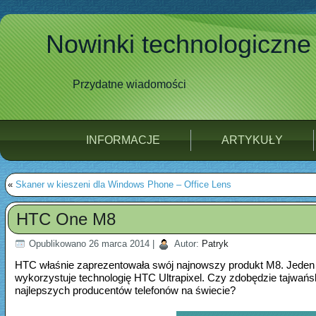
Nowinki technologiczne
Przydatne wiadomości
INFORMACJE
ARTYKUŁY
«
Skaner w kieszeni dla Windows Phone – Office Lens
HTC One M8
Opublikowano
26 marca 2014
|
Autor:
Patryk
HTC właśnie zaprezentowała swój najnowszy produkt M8. Jeden
wykorzystuje technologię HTC Ultrapixel. Czy zdobędzie tajwań
najlepszych producentów telefonów na świecie?