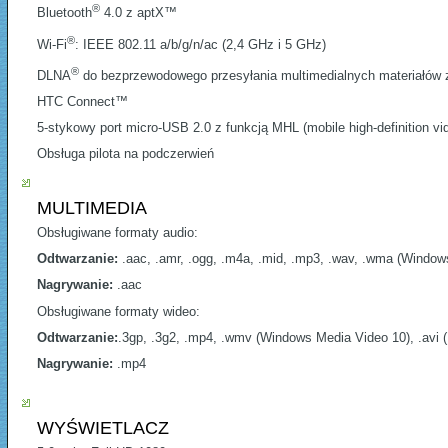
®
Bluetooth
4.0 z aptX™
®
Wi-Fi
: IEEE 802.11 a/b/g/n/ac (2,4 GHz i 5 GHz)
®
DLNA
do bezprzewodowego przesyłania multimedialnych materiałów z
HTC Connect™
5-stykowy port micro-USB 2.0 z funkcją MHL (mobile high-definition 
Obsługa pilota na podczerwień
MULTIMEDIA
Obsługiwane formaty audio:
Odtwarzanie:
.aac, .amr, .ogg, .m4a, .mid, .mp3, .wav, .wma (Window
Nagrywanie:
.aac
Obsługiwane formaty wideo:
Odtwarzanie:
.3gp, .3g2, .mp4, .wmv (Windows Media Video 10), .av
Nagrywanie:
.mp4
WYŚWIETLACZ