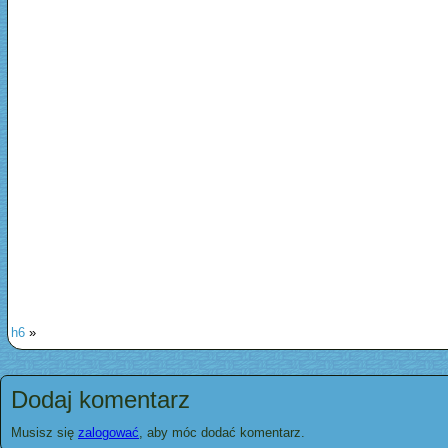
h6
»
Dodaj komentarz
Musisz się
zalogować
, aby móc dodać komentarz.