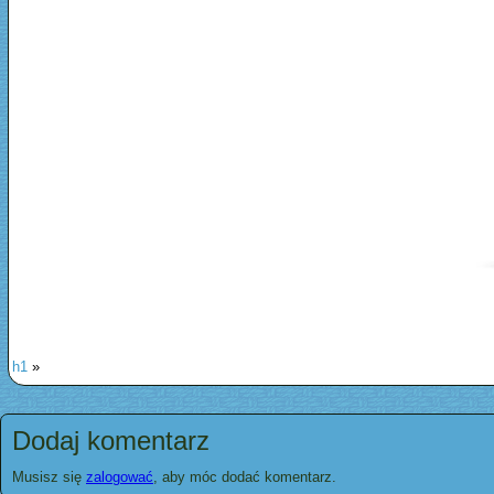
h1
»
Dodaj komentarz
Musisz się
zalogować
, aby móc dodać komentarz.