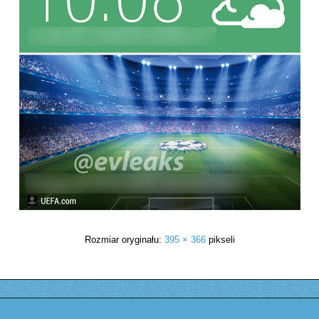
Rozmiar oryginału:
395 × 366
pikseli