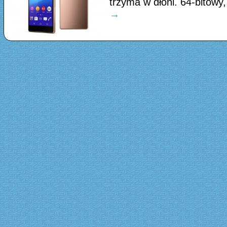
trzyma w dłoni. 64-bit
→