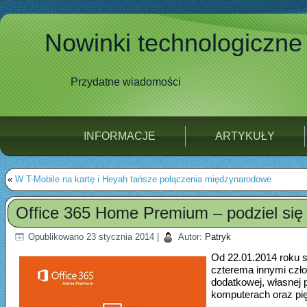
Nowinki technologiczne
Przydatne wiadomości
INFORMACJE
ARTYKUŁY
«
W T-Mobile na kartę i Heyah tańsze połączenia międzynarodowe
Office 365 Home Premium – podziel się 
Opublikowano
23 stycznia 2014
|
Autor:
Patryk
Od 22.01.2014 roku s
czterema innymi czło
dodatkowej, własnej p
komputerach oraz pi