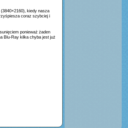
K (3840×2160), kiedy nasza
rzyśpiesza coraz szybciej i
posunięciem ponieważ żaden
a Blu-Ray kilka chyba jest już