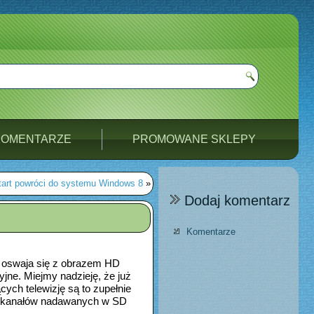
KOMENTARZE
PROMOWANE SKLEPY
art powróci do systemu Windows 8
»
Dodaj komentarz
Komentarze
w oswaja się z obrazem HD
jne. Miejmy nadzieję, że już
ych telewizję są to zupełnie
do kanałów nadawanych w SD