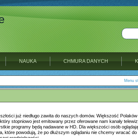
e
NAUKA
CHMURA DANYCH
Menu st
zyszłości już niedługo zawita do naszych domów. Większość Polakó
który stopniowo jest emitowany przez oferowane nam kanały telewizy
stkie programy będą nadawane w HD. Dla większości osób oglądając
a, które powodują, że po dłuższym oglądaniu nie chcemy wracać 
iższej rozdzielczości.