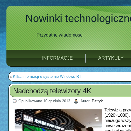
Nowinki technologiczn
Przydatne wiadomości
INFORMACJE
ARTYKUŁY
«
Kilka informacji o systemie Windows RT
Nadchodzą telewizory 4K
Opublikowano
10 grudnia 2013
|
Autor:
Patryk
Telewizja pr
(1920×1080), 
niedługo wszy
nowe wrażeni
czyli tej najn